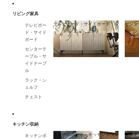
リビング家具
テレビボード・サイドボード
センタ
テレビボー
ル
テレビボード・サイドボー
セン
ド・サイド
ド
テー
ボード
センターテ
ーブル・サ
イドテーブ
ル
ラック・シ
ェルフ
チェスト
キッチン収納
キッチンボード・キッチンカウン
キッチ
キッチンボ