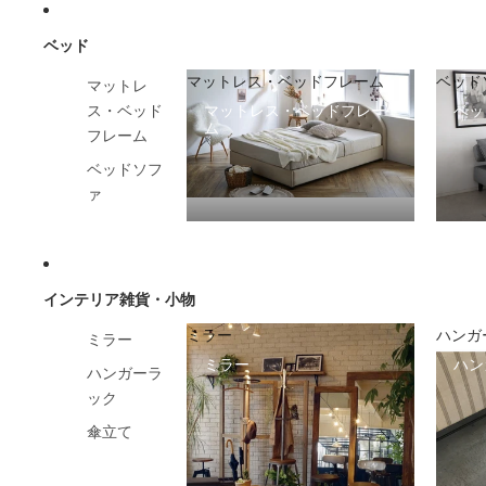
ベッド
マットレス・ベッドフレーム
ベッド
マットレ
マットレス・ベッドフレー
ベッ
ス・ベッド
ム
フレーム
ベッドソフ
ァ
インテリア雑貨・小物
ミラー
ハンガ
ミラー
ミラー
ハン
ハンガーラ
ック
傘立て